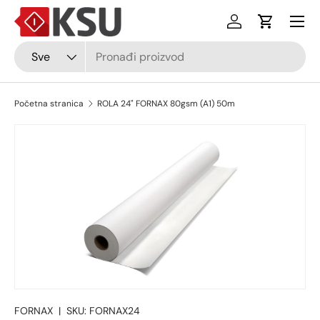
Izborni
Preskočiti na sadržaj
Prijava
Košarica
Pretraži
Vrsta
Sve
Početna stranica
ROLA 24" FORNAX 80gsm (A1) 50m
Preskočiti na informacije o proizvodu
FORNAX
|
SKU:
FORNAX24