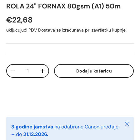
ROLA 24" FORNAX 80gsm (A1) 50m
Redovna cijena
€22,68
uključujući PDV
Dostava
se izračunava pri završetku kupnje.
Količina
Dodaj u košaricu
Smanji količinu
Povećaj količinu
Zatvori
3 godine jamstva
na odabrane Canon uređaje
– do
31.12.2026.