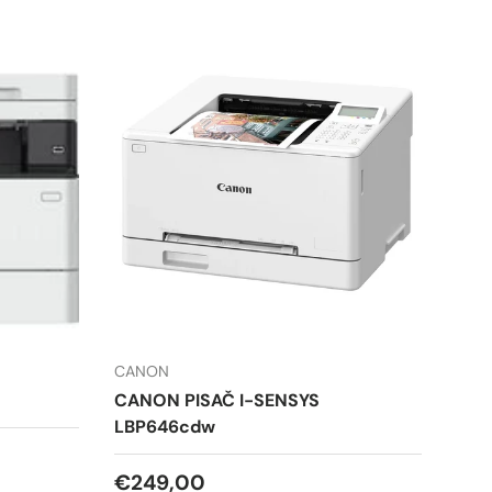
CANON
CANON PISAČ I-SENSYS
LBP646cdw
Redovna cijena
€249,00