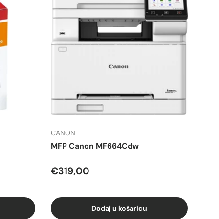
CANON
MFP Canon MF664Cdw
Redovna cijena
€319,00
Dodaj u košaricu