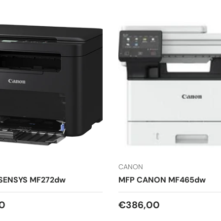
CANON
-SENSYS MF272dw
MFP CANON MF465dw
 cijena
Redovna cijena
0
€386,00