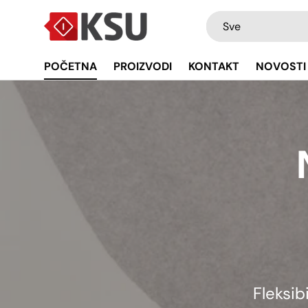
Pretraži
Vrsta
Sve
Preskočiti na sadržaj
POČETNA
PROIZVODI
KONTAKT
NOVOSTI
Fleksib