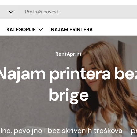
KATEGORIJE
NAJAM PRINTERA
RentAprint
Najam printera be
brige
01.01.2025. i 31.12.2026
ilno, povoljno i bez skrivenih troškova – p