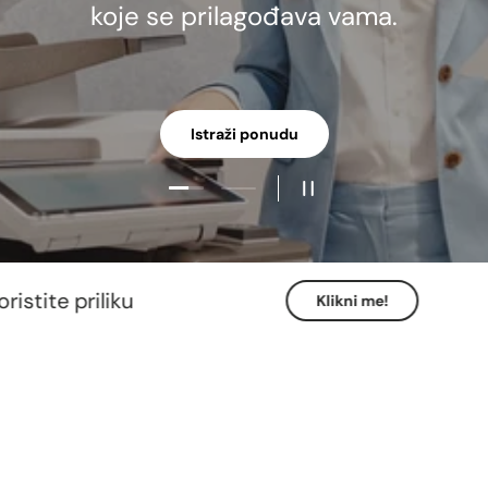
koje se prilagođava vama.
Istraži ponudu
Učitaj slajd 1 od 2
Učitaj slajd 2 od 2
Pauziraj slideshow
ite priliku
Klikni me!