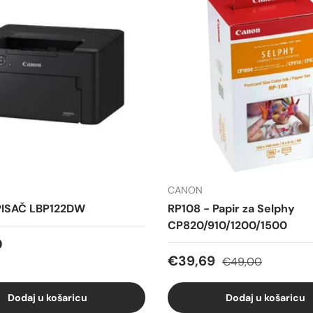
CANON
ISAČ LBP122DW
RP108 - Papir za Selphy
CP820/910/1200/1500
 cijena
0
Cijena na sniženju
Redovna cijena
€39,69
€49,00
Dodaj u košaricu
Dodaj u košaricu