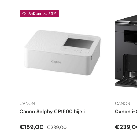
Sniženo za 33%
CANON
CANON
Canon Selphy CP1500 bijeli
Canon i
Cijena na sniženju
Redovna cijena
Redovna
€159,00
€239,0
€239,00