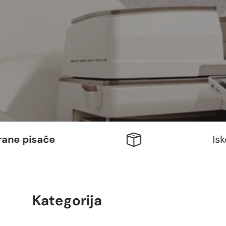
e pisače
Iskorist
Kategorija