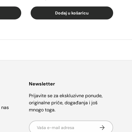
Dodaj u košaricu
Newsletter
Prijavite se za ekskluzivne ponude,
originalne priče, događanja i još
e nas
mnogo toga.
E-mail
Pretplati se