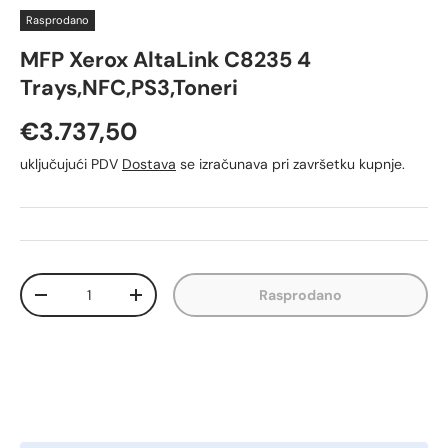
Rasprodano
MFP Xerox AltaLink C8235 4
Trays,NFC,PS3,Toneri
Redovna cijena
€3.737,50
uključujući PDV
Dostava
se izračunava pri završetku kupnje.
Količina
Rasprodano
Smanji količinu
Povećaj količinu