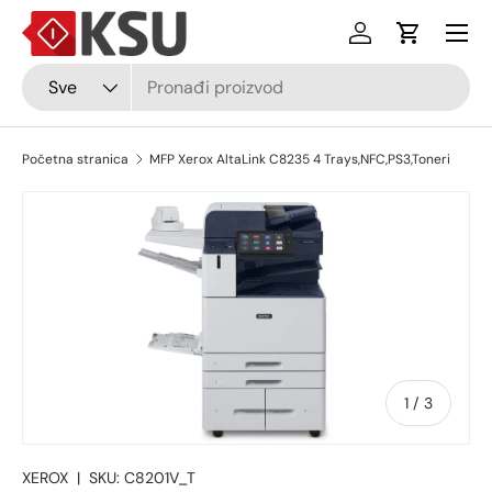
Izborni
Preskočiti na sadržaj
Prijava
Košarica
Pretraži
Vrsta
Sve
Početna stranica
MFP Xerox AltaLink C8235 4 Trays,NFC,PS3,Toneri
Preskočiti na informacije o proizvodu
od
1
/
3
XEROX
|
SKU:
C8201V_T