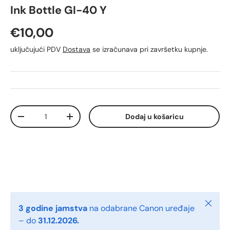
Ink Bottle GI-40 Y
Redovna cijena
€10,00
uključujući PDV
Dostava
se izračunava pri završetku kupnje.
Količina
Dodaj u košaricu
Smanji količinu
Povećaj količinu
Zatvori
3 godine jamstva
na odabrane Canon uređaje
– do
31.12.2026.