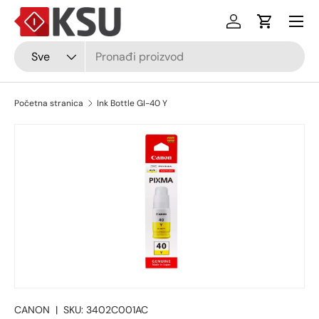
Izborni
Preskočiti na sadržaj
Prijava
Košarica
Pretraži
Vrsta
Sve
Početna stranica
Ink Bottle GI-40 Y
Preskočiti na informacije o proizvodu
CANON
|
SKU:
3402C001AC