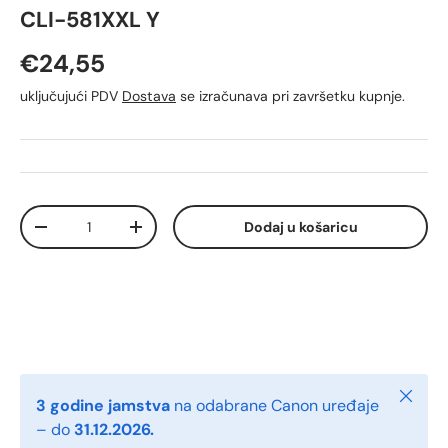
CLI-581XXL Y
Redovna cijena
€24,55
uključujući PDV
Dostava
se izračunava pri završetku kupnje.
Količina
Dodaj u košaricu
Smanji količinu
Povećaj količinu
Zatvori
3 godine jamstva
na odabrane Canon uređaje
– do
31.12.2026.