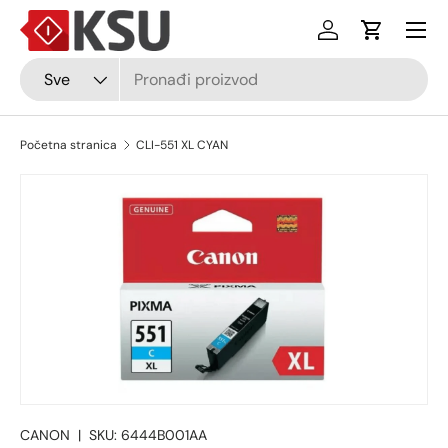
Izborni
Preskočiti na sadržaj
Prijava
Košarica
Pretraži
Vrsta
Sve
Početna stranica
CLI-551 XL CYAN
Preskočiti na informacije o proizvodu
CANON
|
SKU:
6444B001AA