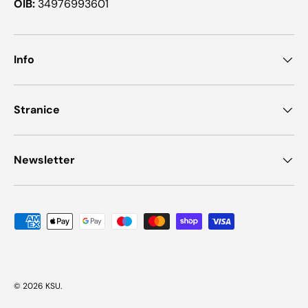
OIB:
34976993601
Info
Stranice
Newsletter
Načini plaćanja
© 2026
KSU
.