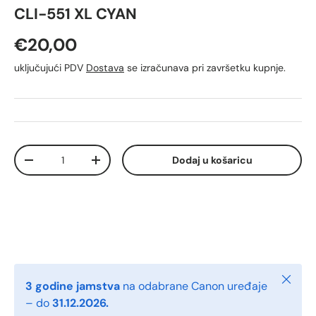
CLI-551 XL CYAN
Redovna cijena
€20,00
uključujući PDV
Dostava
se izračunava pri završetku kupnje.
Količina
Dodaj u košaricu
Smanji količinu
Povećaj količinu
Zatvori
3 godine jamstva
na odabrane Canon uređaje
– do
31.12.2026.